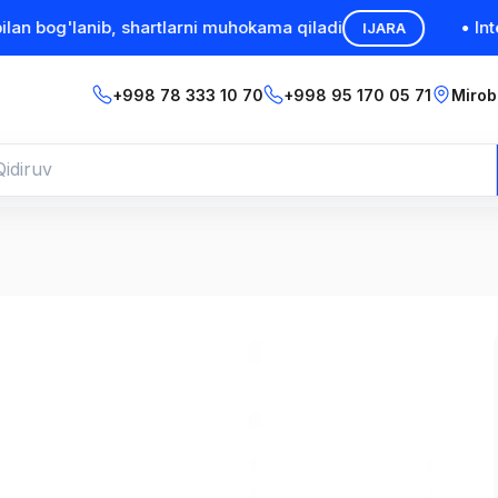
 bog'lanib, shartlarni muhokama qiladi
• Intera
IJARA
+998 78 333 10 70
+998 95 170 05 71
Mirob