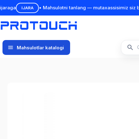
raga
• Mahsulotni tanlang — mutaxassisimiz siz bilan
IJARA
Mahsulotlar katalogi