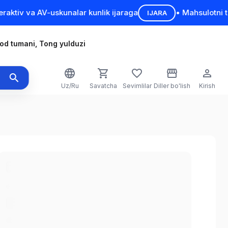
ktiv va AV-uskunalar kunlik ijaraga
• Mahsulotni tanl
IJARA
od tumani, Tong yulduzi
Uz/Ru
Savatcha
Sevimlilar
Diller bo'lish
Kirish